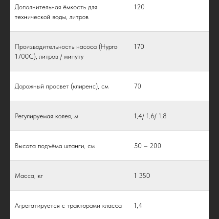
Дополнительная ёмкость для
120
технической воды, литров
Производительность насоса (Hypro
170
1700С), литров / минуту
Дорожный просвет (клиренс), см
70
Регулируемая колея, м
1,4/ 1,6/ 1,8
Высота подъёма штанги, cм
50 – 200
Масса, кг
1 350
Агрегатируется с тракторами класса
1,4